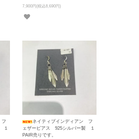
7,900円(税込8,690円)
 フ
ネイティブインディアン フ
 １
ェザーピアス 925シルバー製 １
PAIR売りです。