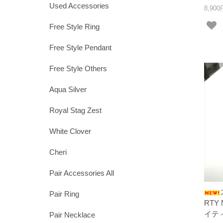
Used Accessories
8,90
Free Style Ring
Free Style Pendant
Free Style Others
Aqua Silver
Royal Stag Zest
White Clover
Cheri
Pair Accessories All
Pair Ring
RTY
イテ
Pair Necklace