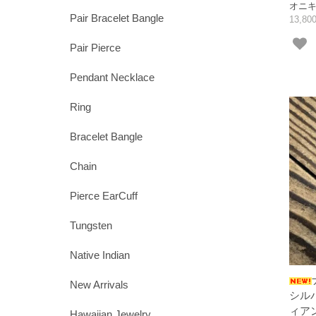
オニ
Pair Bracelet Bangle
13,8
Pair Pierce
Pendant Necklace
Ring
Bracelet Bangle
Chain
Pierce EarCuff
Tungsten
Native Indian
New Arrivals
シル
ィア
Hawaiian Jewelry