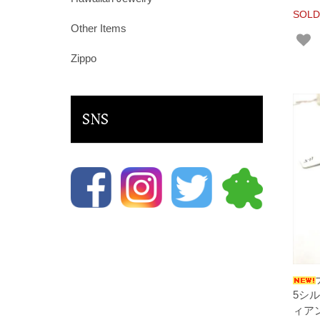
SOLD
Other Items
Zippo
SNS
5シ
ィア