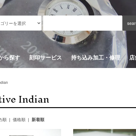
から探す
刻印サービス
持ち込み加工・修理
店
ndian
tive Indian
め順
|
価格順
|
新着順