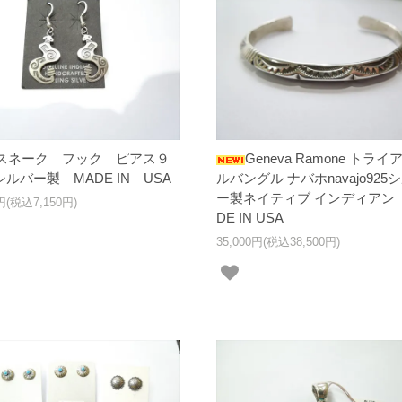
スネーク フック ピアス９
Geneva Ramone トライ
ルバー製 MADE IN USA
ルバングル ナバホnavajo925
ー製ネイティブ インディアン
0円(税込7,150円)
DE IN USA
35,000円(税込38,500円)