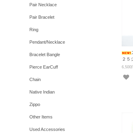
Pair Necklace
Pair Bracelet
Ring
Pendant/Necklace
Bracelet Bangle
２５シ
Pierce EarCuff
6,50
Chain
Native Indian
Zippo
Other Items
Used Accessories