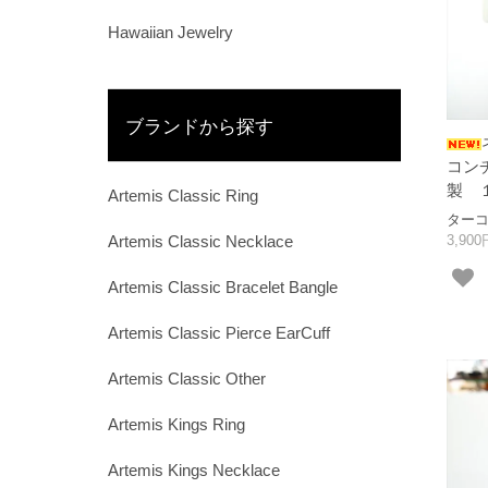
Hawaiian Jewelry
ブランドから探す
コン
製 
Artemis Classic Ring
ター
3,90
Artemis Classic Necklace
Artemis Classic Bracelet Bangle
Artemis Classic Pierce EarCuff
Artemis Classic Other
Artemis Kings Ring
Artemis Kings Necklace