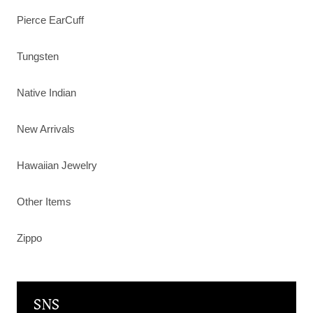
Pierce EarCuff
Tungsten
Native Indian
New Arrivals
Hawaiian Jewelry
Other Items
Zippo
SNS