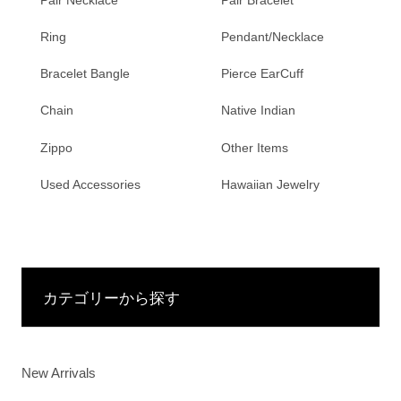
Ring
Pendant/Necklace
Bracelet Bangle
Pierce EarCuff
Chain
Native Indian
Zippo
Other Items
Used Accessories
Hawaiian Jewelry
カテゴリーから探す
New Arrivals