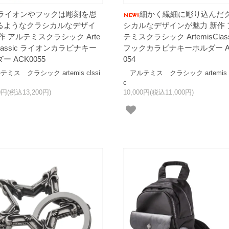
ライオンやフックは彫刻を思
細かく繊細に彫り込んだ
るようなクラシカルなデザイ
シカルなデザインが魅力 新作 
作 アルテミスクラシック Arte
テミスクラシック ArtemisClass
Classic ライオンカラビナキー
フックカラビナキーホルダー A
ー ACK0055
054
ス クラシック artemis clssi
アルテミス クラシック artemis cl
c
00円(税込13,200円)
10,000円(税込11,000円)