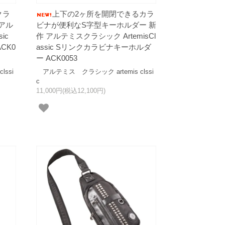
クラ
上下の2ヶ所を開閉できるカラ
アル
ビナが便利なS字型キーホルダー 新
ic
作 アルテミスクラシック ArtemisCl
CK0
assic Sリンクカラビナキーホルダ
ー ACK0053
ssi
アルテミス クラシック artemis clssi
c
11,000円(税込12,100円)