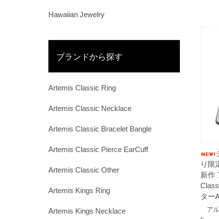
Hawaiian Jewelry
ブランドから探す
Artemis Classic Ring
Artemis Classic Necklace
Artemis Classic Bracelet Bangle
Artemis Classic Pierce EarCuff
り限
Artemis Classic Other
新作 
Cla
Artemis Kings Ring
ターA
アルテミ
Artemis Kings Necklace
c