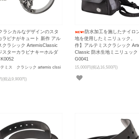
クラシカルなデザインのスタ
防水加工を施したナイロ
カラビナがキュート 新作 アル
地を使用したミニリュック。 
クラシック ArtemisClassic
作】アルテミスクラシック Arte
ジスターカラビナキーホルダ
Classic 防水生地ミニリュック 
K0052
G0041
ス クラシック artemis clssi
15,000円(税込16,500円)
0円(税込9,900円)