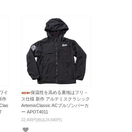
ワイ
保温性を高める裏地はフリ－
新作
ス仕様 新作 アルテミスクラシック
las
ArtemisClassic ACブルゾンパーカ
7
ー APOT4011
22,400円(税込24,640円)