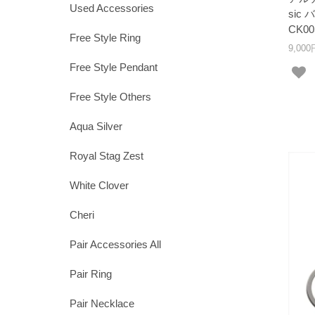
Used Accessories
sic
CK00
Free Style Ring
9,00
Free Style Pendant
Free Style Others
Aqua Silver
Royal Stag Zest
White Clover
Cheri
Pair Accessories All
Pair Ring
Pair Necklace