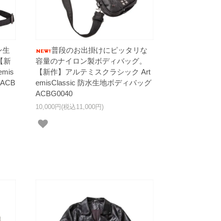
ン生
普段のお出掛けにピッタリな
【新
容量のナイロン製ボディバッグ。
mis
【新作】アルテミスクラシック Art
ACB
emisClassic 防水生地ボディバッグ
ACBG0040
10,000円(税込11,000円)