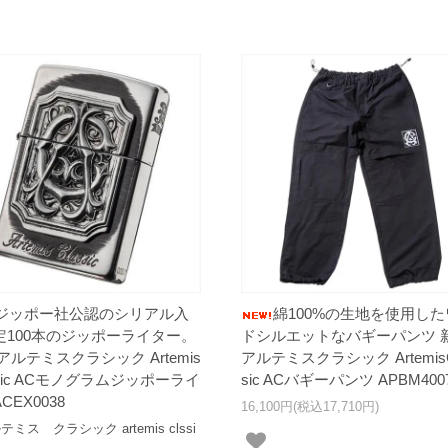
ジッポー社公認のシリアル入
綿100%の生地を使用した
定100本のジッポーライター。
ドシルエットなバギーパンツ 
アルテミスクラシック Artemis
アルテミスクラシック ArtemisC
ssic ACモノグラムジッポーライ
sic ACバギーパンツ APBM400
CEX0038
16,100円(税込17,710円)
ス クラシック artemis clssi