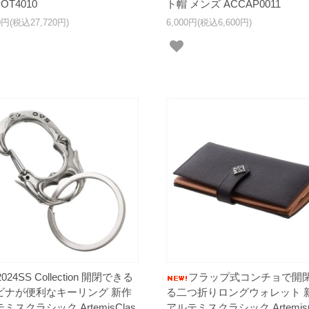
OT4010
ト帽 メンズ ACCAP0011
00円(税込27,720円)
6,000円(税込6,600円)
2024SS Collection 開閉できる
フラップ式コンチョで開
ビナが便利なキーリング 新作
る二つ折りロングウォレット 
ミスクラシック ArtemisClas
アルテミスクラシック ArtemisC