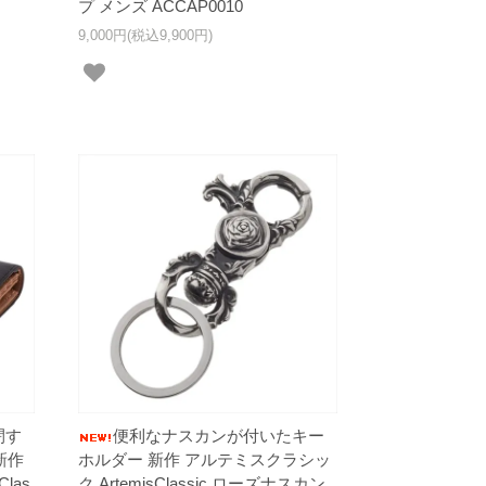
プ メンズ ACCAP0010
9,000円(税込9,900円)
閉す
便利なナスカンが付いたキー
新作
ホルダー 新作 アルテミスクラシッ
las
ク ArtemisClassic ローズナスカン