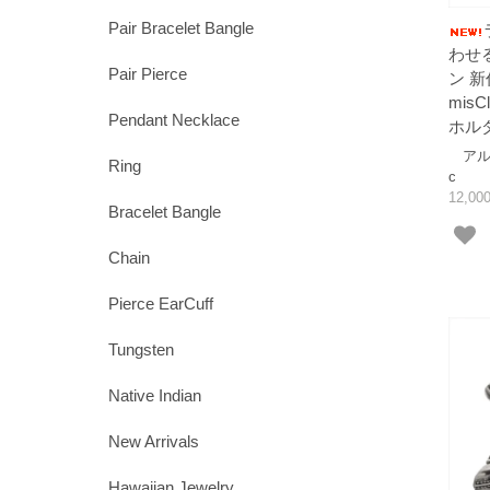
Pair Bracelet Bangle
わせ
Pair Pierce
ン 新
mis
Pendant Necklace
ホルダ
アルテミ
Ring
c
12,0
Bracelet Bangle
Chain
Pierce EarCuff
Tungsten
Native Indian
New Arrivals
Hawaiian Jewelry