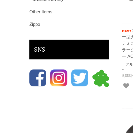
Other Items
Zippo
ー型
テミス
SNS
ラー
ー AC
アルテミ
c
9,00