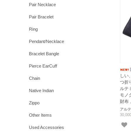
Pair Necklace
Pair Bracelet
Ring
Pendant/Necklace
Bracelet Bangle
Pierce EarCuff
しい
Chain
つ折
ルテミ
Native Indian
モノ
財布 
Zippo
アルテミ
30,0
Other Items
Used Accessories