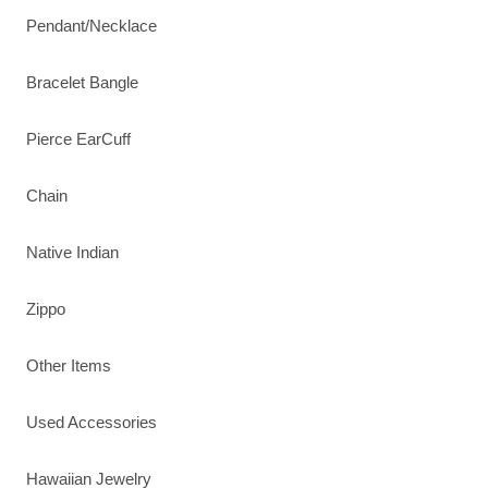
Pendant/Necklace
Bracelet Bangle
Pierce EarCuff
Chain
Native Indian
Zippo
Other Items
Used Accessories
Hawaiian Jewelry