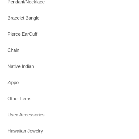
Pendant/Necklace
Bracelet Bangle
Pierce EarCuff
Chain
Native Indian
Zippo
Other Items
Used Accessories
Hawaiian Jewelry