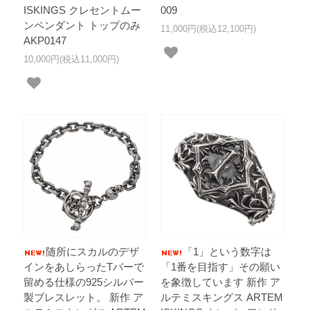
ISKINGS クレセントムー
009
ンペンダント トップのみ
11,000円(税込12,100円)
AKP0147
10,000円(税込11,000円)
随所にスカルのデザ
「1」という数字は
インをあしらったTバーで
「1番を目指す」その願い
留める仕様の925シルバー
を象徴しています 新作 ア
製ブレスレット。 新作 ア
ルテミスキングス ARTEM