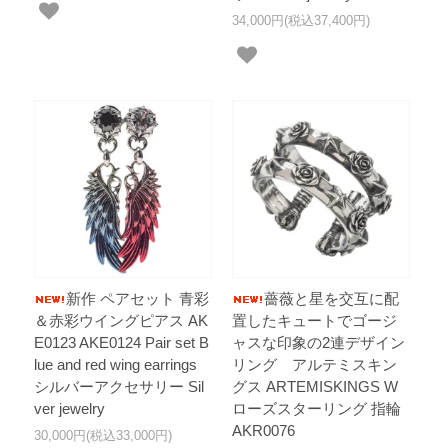
34,000円(税込37,400円)
新作 ペアセット 青彩
薔薇と星を交互に配
＆赤彩ウイングピアス AK
置したキュートでゴージ
E0123 AKE0124 Pair set B
ャスな印象の2連デザイン
lue and red wing earrings
リング アルテミスキン
シルバーアクセサリー Sil
グス ARTEMISKINGS W
ver jewelry
ローズスターリング 指輪
AKR0076
30,000円(税込33,000円)