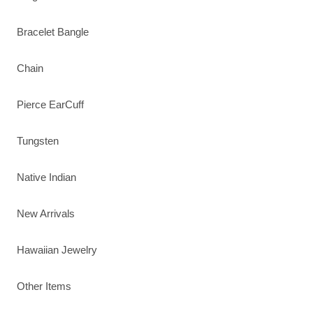
Bracelet Bangle
Chain
Pierce EarCuff
Tungsten
Native Indian
New Arrivals
Hawaiian Jewelry
Other Items