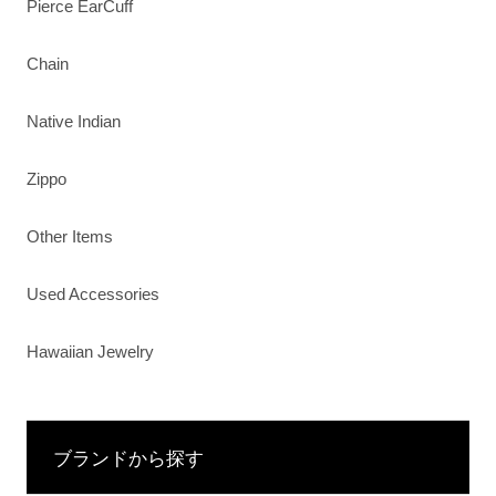
Pierce EarCuff
Chain
Native Indian
Zippo
Other Items
Used Accessories
Hawaiian Jewelry
ブランドから探す