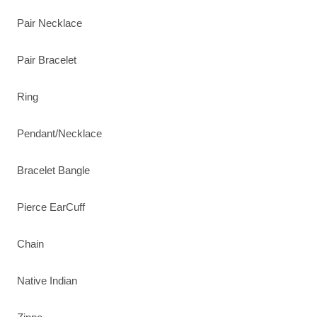
Pair Necklace
Pair Bracelet
Ring
Pendant/Necklace
Bracelet Bangle
Pierce EarCuff
Chain
Native Indian