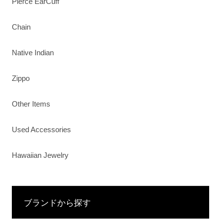
Pierce EarCuff
Chain
Native Indian
Zippo
Other Items
Used Accessories
Hawaiian Jewelry
ブランドから探す