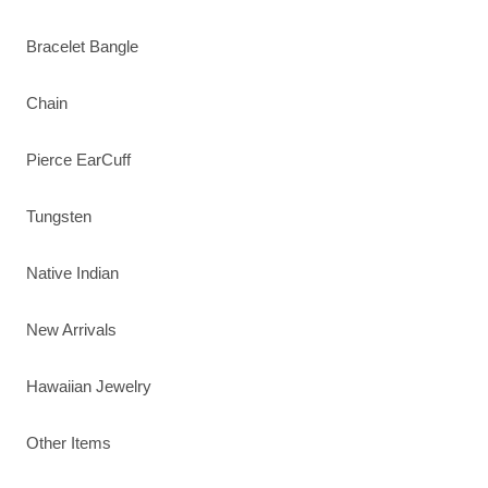
Bracelet Bangle
Chain
Pierce EarCuff
Tungsten
Native Indian
New Arrivals
Hawaiian Jewelry
Other Items