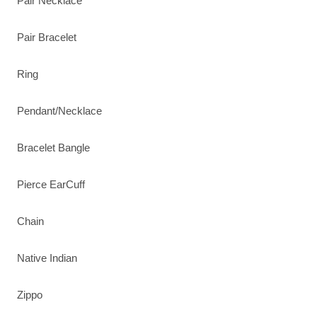
Pair Necklace
Pair Bracelet
Ring
Pendant/Necklace
Bracelet Bangle
Pierce EarCuff
Chain
Native Indian
Zippo