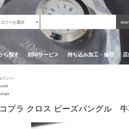
から探す
刻印サービス
持ち込み加工・修理
店
 -セインツ-
acelet
Bangle
コプラ クロス ビーズバングル 牛