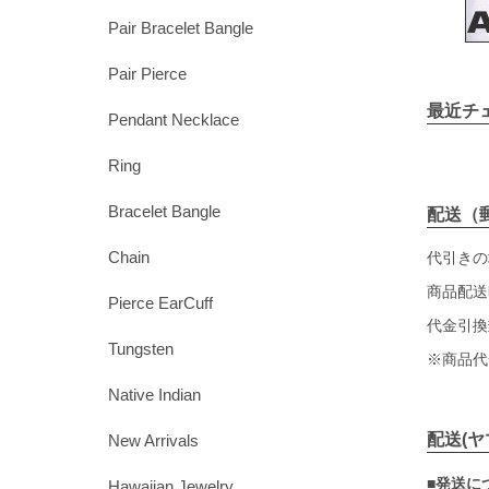
Pair Bracelet Bangle
Pair Pierce
最近チ
Pendant Necklace
Ring
Bracelet Bangle
配送（
Chain
代引きの
商品配送
Pierce EarCuff
代金引換
Tungsten
※商品代
Native Indian
配送(
New Arrivals
■発送に
Hawaiian Jewelry