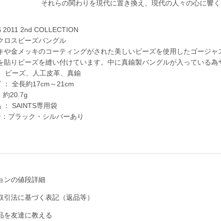
それらの関わりを現代に置き換え、現代の人々の心に響く
 2011 2nd COLLECTION
クロスビーズバングル
キや金メッキのコーティングがされた美しいビーズを使用したゴージャ
を貼りビーズを縫い付けています。中に真鍮製バングルが入っている為
 ： ビーズ、人工皮革、真鍮
 ： 全長約17cm～21cm
約20.7g
 ： SAINTS専用袋
ー：ブラック・シルバーあり
ョンの値段詳細
取引法に基づく表記（返品等）
品を友達に教える