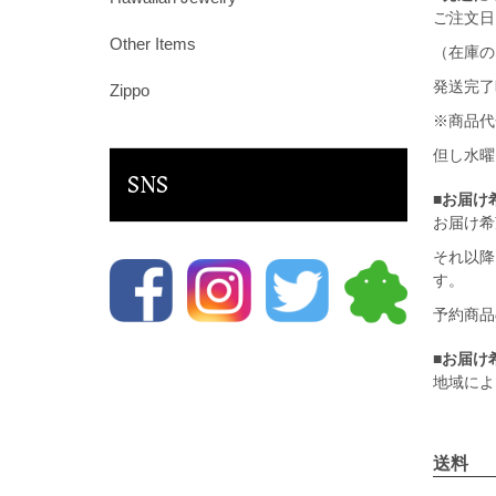
ご注文日
Other Items
（在庫の
発送完了
Zippo
※商品代
但し水曜
SNS
■お届け
お届け希
それ以降
す。
予約商品
■お届け
地域によ
送料