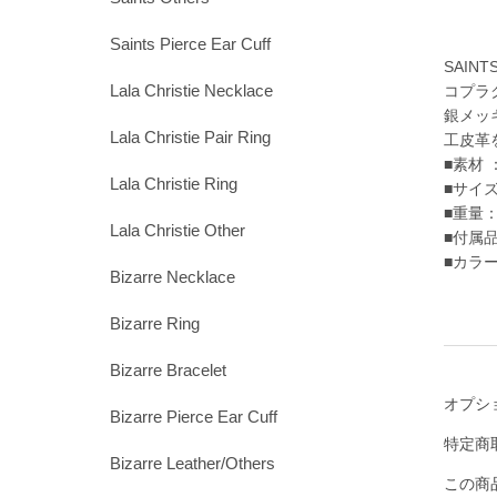
Saints Pierce Ear Cuff
SAINTS
Lala Christie Necklace
コプラ
銀メッ
Lala Christie Pair Ring
工皮革
■素材
Lala Christie Ring
■サイズ
■重量： 
Lala Christie Other
■付属品
■カラ
Bizarre Necklace
Bizarre Ring
Bizarre Bracelet
オプシ
Bizarre Pierce Ear Cuff
特定商
Bizarre Leather/Others
この商