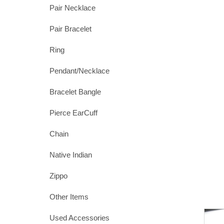
Pair Necklace
Pair Bracelet
Ring
Pendant/Necklace
Bracelet Bangle
Pierce EarCuff
Chain
Native Indian
Zippo
Other Items
Used Accessories