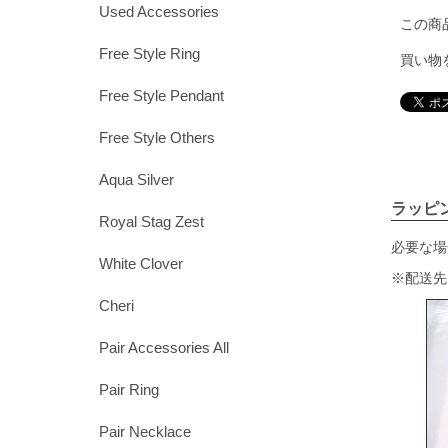
Used Accessories
この商
Free Style Ring
買い物
Free Style Pendant
Free Style Others
Aqua Silver
ラッピ
Royal Stag Zest
必要な場
White Clover
※配送先
Cheri
Pair Accessories All
Pair Ring
Pair Necklace