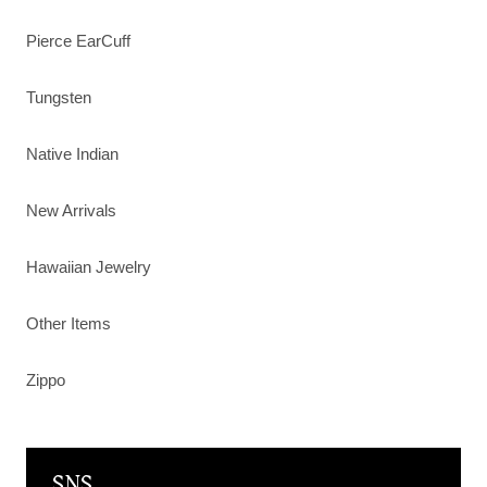
Pierce EarCuff
Tungsten
Native Indian
New Arrivals
Hawaiian Jewelry
Other Items
Zippo
SNS