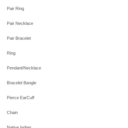
Pair Ring
Pair Necklace
Pair Bracelet
Ring
Pendant/Necklace
Bracelet Bangle
Pierce EarCuff
Chain
Native Indian