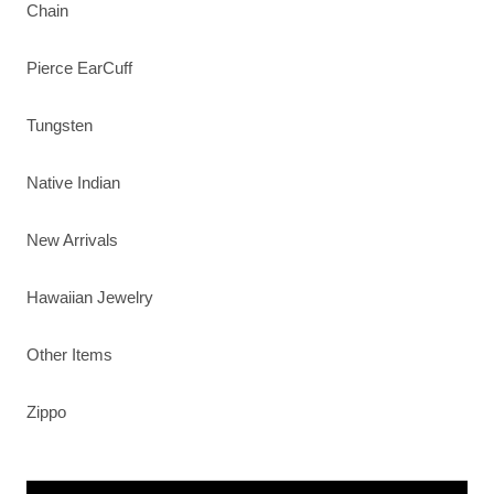
Chain
Pierce EarCuff
Tungsten
Native Indian
New Arrivals
Hawaiian Jewelry
Other Items
Zippo