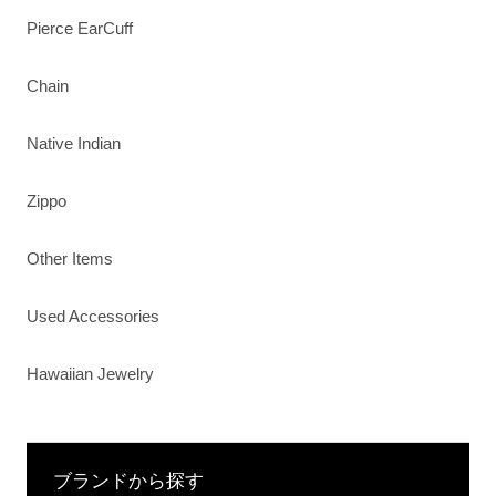
Pierce EarCuff
Chain
Native Indian
Zippo
Other Items
Used Accessories
Hawaiian Jewelry
ブランドから探す