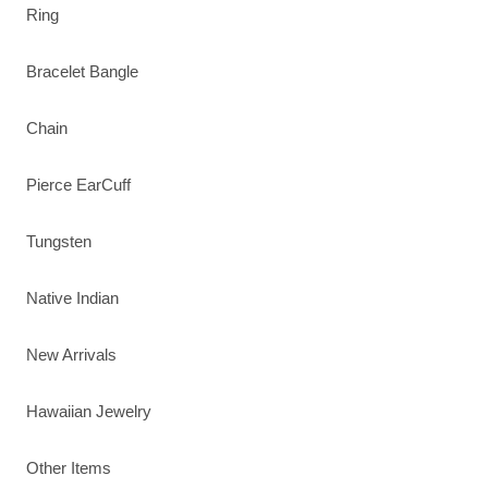
Ring
Bracelet Bangle
Chain
Pierce EarCuff
Tungsten
Native Indian
New Arrivals
Hawaiian Jewelry
Other Items