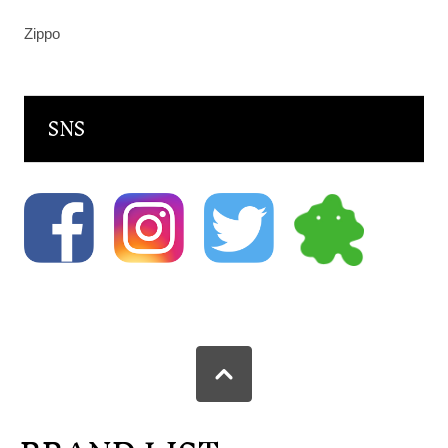
Zippo
SNS