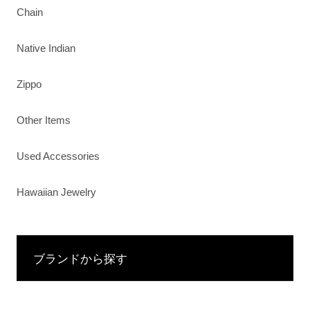
Chain
Native Indian
Zippo
Other Items
Used Accessories
Hawaiian Jewelry
ブランドから探す