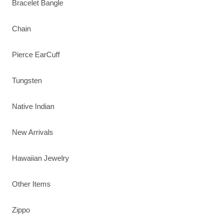
Bracelet Bangle
Chain
Pierce EarCuff
Tungsten
Native Indian
New Arrivals
Hawaiian Jewelry
Other Items
Zippo