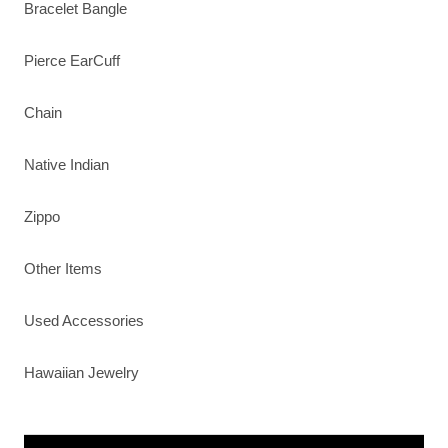
Bracelet Bangle
Pierce EarCuff
Chain
Native Indian
Zippo
Other Items
Used Accessories
Hawaiian Jewelry