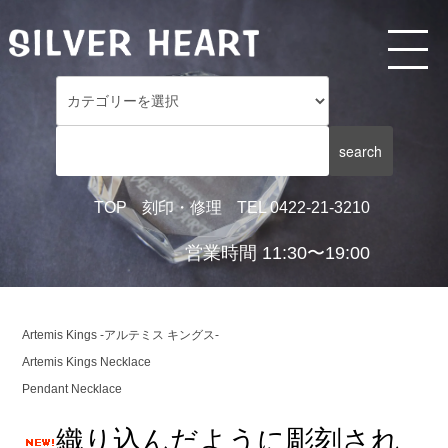
TOP
刻印・修理
TEL 0422-21-3210
営業時間 11:30〜19:00
Artemis Kings -アルテミス キングス-
Artemis Kings Necklace
Pendant Necklace
織り込んだように彫刻され