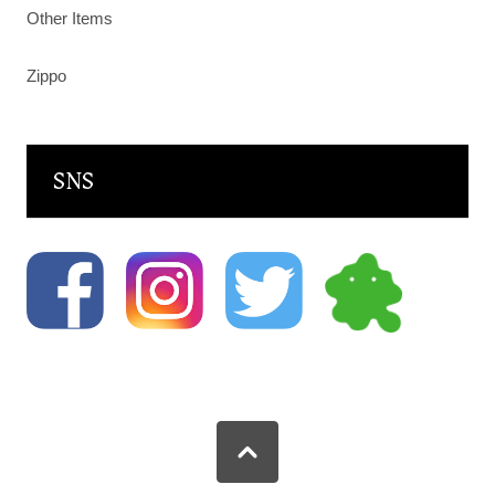
Other Items
Zippo
SNS