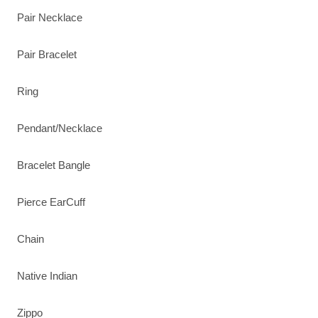
Pair Necklace
Pair Bracelet
Ring
Pendant/Necklace
Bracelet Bangle
Pierce EarCuff
Chain
Native Indian
Zippo