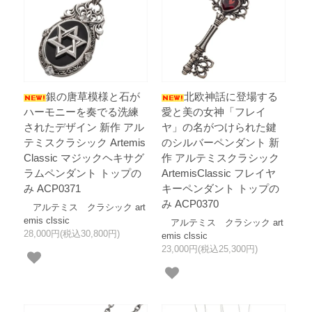
銀の唐草模様と石が
北欧神話に登場する
ハーモニーを奏でる洗練
愛と美の女神「フレイ
されたデザイン 新作 アル
ヤ」の名がつけられた鍵
テミスクラシック Artemis
のシルバーペンダント 新
Classic マジックヘキサグ
作 アルテミスクラシック
ラムペンダント トップの
ArtemisClassic フレイヤ
み ACP0371
キーペンダント トップの
み ACP0370
アルテミス クラシック art
emis clssic
アルテミス クラシック art
28,000円(税込30,800円)
emis clssic
23,000円(税込25,300円)