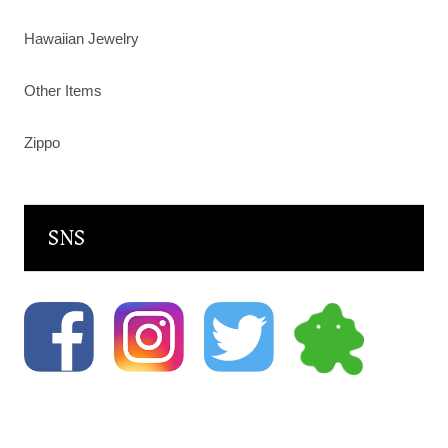
Hawaiian Jewelry
Other Items
Zippo
SNS