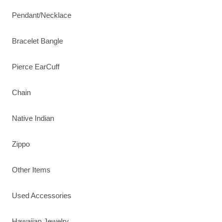
Pendant/Necklace
Bracelet Bangle
Pierce EarCuff
Chain
Native Indian
Zippo
Other Items
Used Accessories
Hawaiian Jewelry